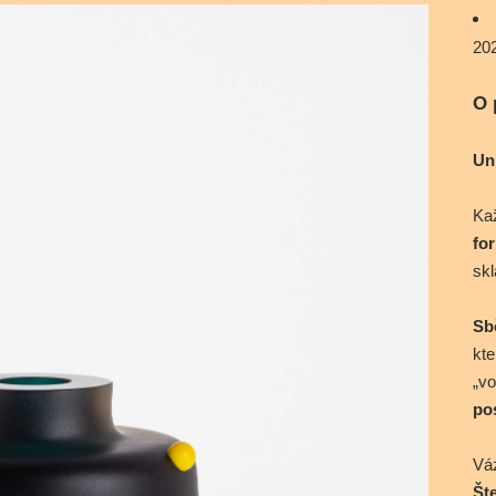
20
O
Un
Kaž
fo
skl
Sb
kte
„v
po
Váz
Št