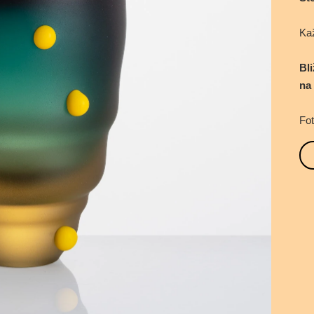
Kaž
Bl
na
Fot