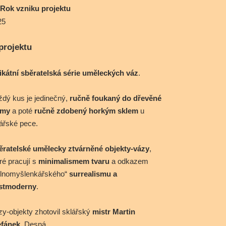
Rok vzniku projektu
25
projektu
ikátní sběratelská série uměleckých váz
.
dý kus je jedinečný,
ručně foukaný do dřevěné
rmy
a poté
ručně zdobený horkým sklem
u
ářské pece.
ěratelské umělecky ztvárněné objekty-vázy
,
ré pracují s
minimalismem tvaru
a odkazem
olnomyšlenkářského“
surrealismu a
stmoderny
.
y-objekty zhotovil sklářský
mistr Martin
efánek
, Desná.