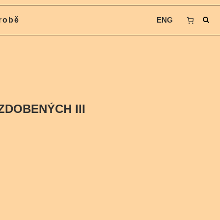
robě
ENG
DOBENÝCH III