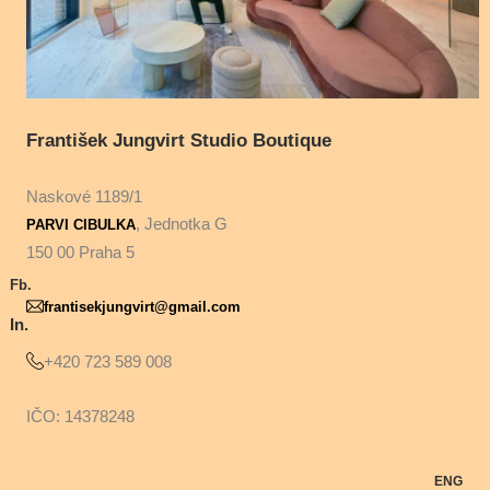
František Jungvirt Studio Boutique
Naskové 1189/1
, Jednotka G
PARVI CIBULKA
150 00 Praha 5
Fb.
frantisekjungvirt@gmail.com
In.
+420 723 589 008
IČO: 14378248
ENG