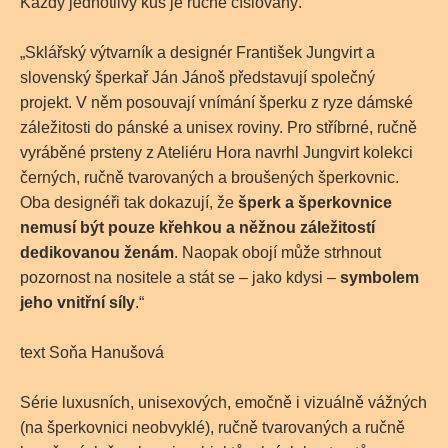
Každý jednotlivý kus je ručně číslovaný.
„Sklářský výtvarník a designér František Jungvirt a
slovenský šperkař Ján Jánoš představují společný
projekt. V něm posouvají vnímání šperku z ryze dámské
záležitosti do pánské a unisex roviny. Pro stříbrné, ručně
vyráběné prsteny z Ateliéru Hora navrhl Jungvirt kolekci
černých, ručně tvarovaných a broušených šperkovnic.
Oba designéři tak dokazují, že
šperk a šperkovnice
nemusí být pouze křehkou a něžnou záležitostí
dedikovanou ženám
. Naopak obojí může strhnout
pozornost na nositele a stát se – jako kdysi –
symbolem
jeho vnitřní síly
.“
text Soňa Hanušová
Série luxusních, unisexových, emočně i vizuálně vážných
(na šperkovnici neobvyklé), ručně tvarovaných a ručně