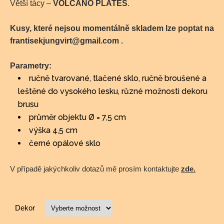
Větší tácy –
VOLCANO PLATES
.
Kusy, které nejsou momentálně skladem lze poptat na
frantisekjungvirt@gmail.com
.
Parametry:
ručně tvarované, tlačené sklo, ručně broušené a
leštěné do vysokého lesku, různé možnosti dekoru
brusu
průměr objektu Ø = 7,5 cm
výška 4,5 cm
černé opálové sklo
V případě jakýchkoliv dotazů mě prosím kontaktujte
zde
.
Dekor