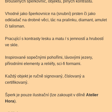
broušených šperkovnic, objektů, plných kontrastů.
Vhodné jako šperkovnice na (snubní) prsten či jako
odkladač na drobné věci, tác na pralinku, diamant, amulet
či talisman.
Pracující s kontrasty lesku a matu / s jemností a hrubostí
ve skle.
Inspirované sopečnými pohořími, lávovými jezery,
přírodními elementy a reliéfy, sci-fi formami.
Každý objekt je ručně signovaný, číslovaný a
certifikovaný.
Šperk je pouze ilustrační (lze zakoupit v dílně
Atelier
Hora
).